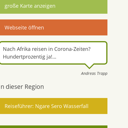
große Karte anzeigen
Webseite öffnen
Nach Afrika reisen in Corona-Zeiten?
Hundertprozentig ja!…
Andreas Trapp
In dieser Region
Reiseführer: Ngare Sero Wasserfall