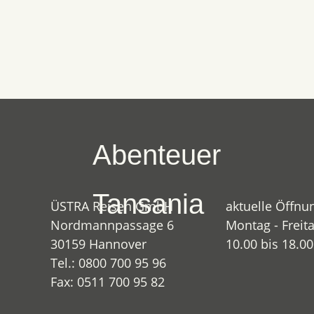
Abenteuer
Tansania
ÜSTRA Reisen GmbH
aktuelle Öffnu
Nordmannpassage 6
Montag - Freita
30159 Hannover
10.00 bis 18.0
Tel.: 0800 700 95 96
Fax: 0511 700 95 82