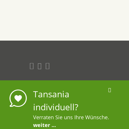
www.abenteuer-tansania.de
Tansania
te Fragen
www.uestra-reisen.de
Digital Development:
individuell?
HUisHU. Digitale Kreativagentur
in Hamburg & Hannover
Verraten Sie uns Ihre Wünsche.
weiter …