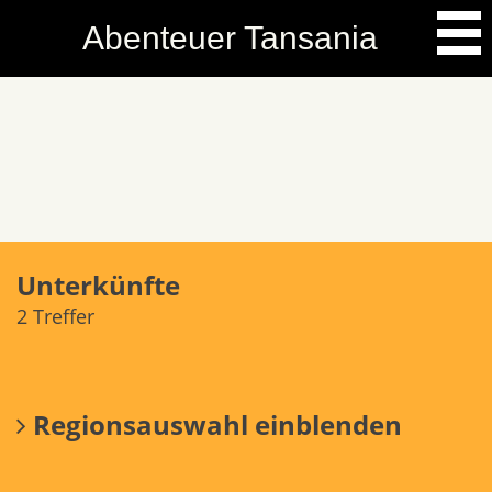
Skip
Abenteuer Tansania
to
content
Unterkünfte
2
Treffer
Regionsauswahl einblenden