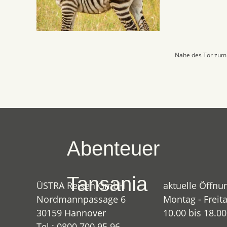
Nahe des Tor zum
Abenteuer
Tansania
ÜSTRA Reisen GmbH
aktuelle Öffnu
Nordmannpassage 6
Montag - Freita
30159 Hannover
10.00 bis 18.0
Tel.: 0800 700 95 96