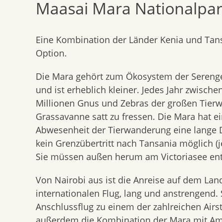
Maasai Mara Nationalpar
content
Eine Kombination der Länder Kenia und Tans
Option.
Die Mara gehört zum Ökosystem der Serenget
und ist erheblich kleiner. Jedes Jahr zwische
Millionen Gnus und Zebras der großen Tierwa
Grassavanne satt zu fressen. Die Mara hat e
Abwesenheit der Tierwanderung eine lange D
kein Grenzübertritt nach Tansania möglich (j
Sie müssen außen herum am Victoriasee ent
Von Nairobi aus ist die Anreise auf dem La
internationalen Flug, lang und anstrengend. 
Anschlussflug zu einem der zahlreichen Airs
außerdem die Kombination der Mara mit Amb