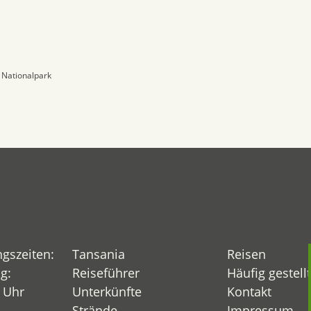
 Nationalpark
ngszeiten:
Tansania
Reisen
g:
Reiseführer
Häufig gestell
0 Uhr
Unterkünfte
Kontakt
Strände
Impressum